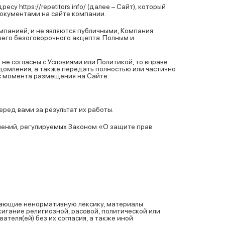
https://repetitors.info/ (далее – Сайт), который
документами на сайте компании.
мпанией, и не являются публичными, Компания
шего безоговорочного акцепта. Полным и
вы не согласны с Условиями или Политикой, то вправе
домления, а также передать полностью или частично
 с момента размещения на Сайте.
еред вами за результат их работы.
шений, регулируемых Законом «О защите прав
игающие ненормативную лексику, материалы
игание религиозной, расовой, политической или
еля(ей) без их согласия, а также иной