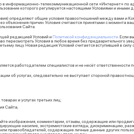
в информационно-телекоммуникационной сети «Интернет» по адресу 
ользование которого регулируется настоящими Условиями и иными 
ловия) определяют общие условия правоотношений между вами и Ко
 без объяснения причин. Условия считаются принятыми с момента ва
ользования Сайта.
кущей редакцией Условий и
Политикой конфиденциальности
. Если 
во пересмотреть Условия в любое время без предварительного уве
етьему лицу. Новая редакция Условий считается вступившей в силу
вляется работодателем специалистов и не несёт ответственности п
ации об услугах, следовательно не выступает стороной правоотно
товарах и услугах третьих лиц;
ия Сайта;
 Сайте изображения, комментарии, отзывы, содержащие или продв
ндирующие насилие, экстремистские взгляды, дискриминацию, разж
ли правообладателей, содержащие личные данные других пользоват
 нарушающий права и интересы третьих лиц.