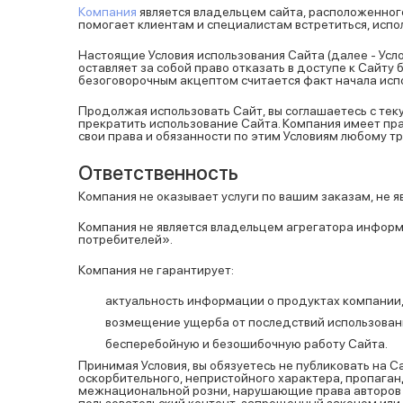
Компания
является владельцем сайта, расположенного 
помогает клиентам и специалистам встретиться, исп
Настоящие Условия использования Сайта (далее - Ус
оставляет за собой право отказать в доступе к Сайту
безоговорочным акцептом считается факт начала исп
Продолжая использовать Сайт, вы соглашаетесь с те
прекратить использование Сайта. Компания имеет пра
свои права и обязанности по этим Условиям любому тр
Ответственность
Компания не оказывает услуги по вашим заказам, не я
Компания не является владельцем агрегатора информ
потребителей».
Компания не гарантирует:
актуальность информации о продуктах компании, 
возмещение ущерба от последствий использован
бесперебойную и безошибочную работу Сайта.
Принимая Условия, вы обязуетесь не публиковать на
оскорбительного, непристойного характера, пропага
межнациональной розни, нарушающие права авторов и
пользовательский контент, запрещенный законом или