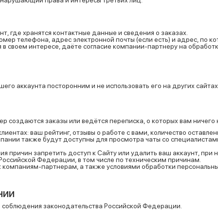
нт, где хранятся контактные данные и сведения о заказах.
омер телефона, адрес электронной почты (если есть) и адрес, по ко
уя в своем интересе, даёте согласие компании-партнеру на обрабо
его аккаунта посторонним и не использовать его на других сайтах.
р создаются заказы или ведётся переписка, о которых вам ничего 
ентах: ваш рейтинг, отзывы о работе с вами, количество оставлен
омпании также будут доступны для просмотра чаты со специалистам
ия причин запретить доступ к Сайту или удалить ваш аккаунт, при
Российской Федерации, в том числе по техническим причинам.
 компаниям-партнерам, а также условиями обработки персональны
нии
 соблюдения законодательства Российской Федерации.